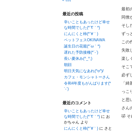
最初
最近の投稿
同僚
辛いこともあったけど幸せ
そし
な時間でした(*´∇｀*)
ずっ
にんにくと柿(*´∀｀)
ペットフェスOKINAWA
この
誕生日の花籠(*´ω｀*)
失敗
遅れた予防接種(*´-`)
楽し
長い夏休み(^_^;)
朝顔
そこ
明日天気になあれ(^o^)/
必ず
カフェ・モンシャトーさん
「綺
令和4年度もがんばります(*
´-`)
っこ
と思い
最近のコメント
さん
辛いこともあったけど幸せ
🤣 
な時間でした(*´∇｀*)
に
お
かちゃん
より
にんにくと柿(*´∀｀)
に
さと