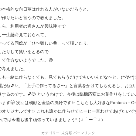
の本格的な向日葵は作れる人がいないだろうと、
が作りたいと言うので教えました。
たら、利用者の皆さんが興味津々で
と一生懸命見ておられて、
作ってる同僚が「ひ〜難しい😣」って嘆いたり、
したりして笑いをとるので
くて仕方ないようでした。😆
で考えました。
しも一緒に作らなくても、見てもらうだけでもいいんだな〜と。(*>∀<*)
麗だね🎵✨」「上手に作ってるさ〜」と言葉をかけてもらえるし、お互
りするのです。💕😽 というわけで、今後は臨機応変にお花作りをしてい
ます😽 次回は朝顔と金魚の風鈴です✨ こちらも大好きなFantasia－Ori
のオリジナルです✨ これも誰かに作らせてヒーヒー言わせてあげたいです
それでは今週も後半頑張っていきましょう‼️ (〃⌒ー⌒〃)ゞ
カテゴリー:
未分類
パーマリンク