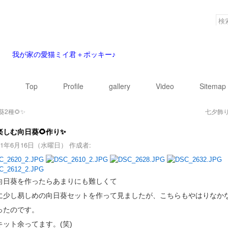
我が家の愛猫ミイ君＋ポッキー♪
Top
Profile
gallery
Video
Sitemap
2種🌻✨
七夕飾り
楽しむ向日葵🌻作り✨
21年6月16日（水曜日）
作成者:
向日葵を作ったらあまりにも難しくて
に少し易しめの向日葵セットを作って見ましたが、こちらもやはりなか
ったのです。
キット余ってます。(笑)