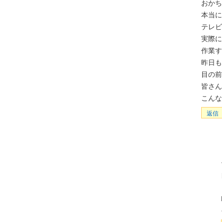
おかち
本当に
テレビ
実際に
作業す
昨日も
目の前
皆さん
こん
返信