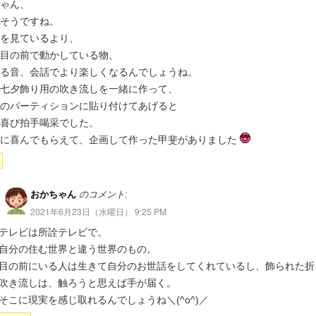
ゃん、
そうですね。
を見ているより、
目の前で動かしている物、
る音、会話でより楽しくなるんでしょうね。
七夕飾り用の吹き流しを一緒に作って、
のパーティションに貼り付けてあげると
喜び拍手喝采でした。
なに喜んでもらえて、企画して作った甲斐がありました
おかちゃん
のコメント:
2021年6月23日（水曜日） 9:25 PM
テレビは所詮テレビで。
自分の住む世界と違う世界のもの。
目の前にいる人は生きて自分のお世話をしてくれているし、飾られた折
吹き流しは、触ろうと思えば手が届く。
そこに現実を感じ取れるんでしょうね＼(^o^)／