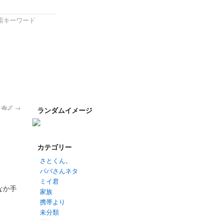
🎋🌌
→
ランダムイメージ
カテゴリー
さとくん。
パパさんネタ
ミイ君
なか手
家族
携帯より
未分類