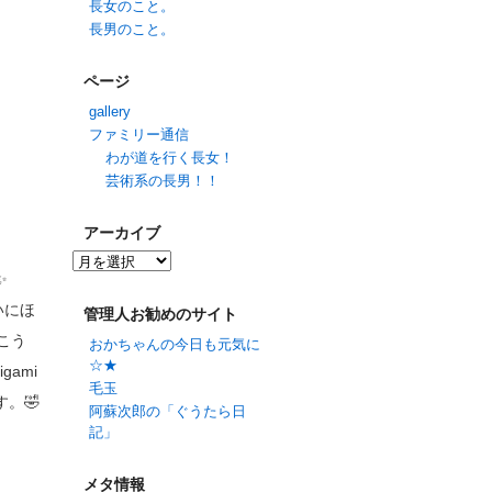
長女のこと。
長男のこと。
ページ
gallery
ファミリー通信
わが道を行く長女！
芸術系の長男！！
アーカイブ
✨
いにほ
管理人お勧めのサイト
こう
おかちゃんの今日も元気に
☆★
gami
毛玉
。🤣
阿蘇次郎の「ぐうたら日
記」
メタ情報