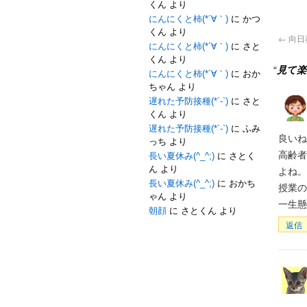
くん
より
にんにくと柿(*´∀｀)
に
かつ
くん
より
←
向日葵
にんにくと柿(*´∀｀)
に
さと
くん
より
“
見て楽
にんにくと柿(*´∀｀)
に
おか
ちゃん
より
遅れた予防接種(*´-`)
に
さと
くん
より
遅れた予防接種(*´-`)
に
ふみ
良いね
っち
より
高齢者
長い夏休み(^_^;)
に
さとく
ん
より
よね。
長い夏休み(^_^;)
に
おかち
授業の
ゃん
より
一生懸
朝顔
に
さとくん
より
返信