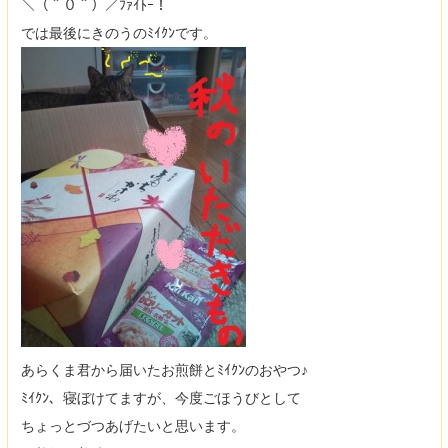
＼（＾０＾）／ﾌｧｲﾄｰ！
では最後にきのうのﾐｲｸﾝです。
あらくま君から届いたお煎餅とﾐｲｸﾝのおやつ♪
ﾐｲｸﾝ、寝ぼけてますが、今度ごほうびとして
ちょっとづつあげたいと思います。