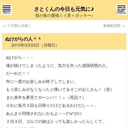
さとくんの今日も元気に♪
我が家の愛猫ミイ君＋ポッキー♪
←
十五夜お月様〇
動物慰霊祭
→
ぬけがらの人＾＾
2013年9月23日（月曜日）
ぬけがら・・・
魂が抜けてしまったように、気力を失った虚脱状態の人。
だーれだ！！
年に一度のお楽しみが終了してしまい、
もう楽しみがなくなったと嘆いてるそこのおじさん！（笑）
また来年を夢見てガーンバ！！←（死語？）
それに毎月２回も日帰りだけどあるわけだし～～。
あんまり同情されないかもよ～～(^w^)ﾋﾋｯ
２泊３日、ゴルフの旅はとっても楽しかったらしくて、