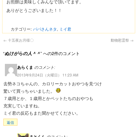
お煎餅は美味しくみんなで頂いてます。
ありがとうございました！！
カテゴリー:
パパさんネタ
,
ミイ君
←
十五夜お月様〇
動物慰霊祭
→
“
ぬけがらの人＾＾
” への2件のコメント
あらくま
のコメント:
2013年9月24日（火曜日） 11:23 AM
去勢ネコちゃんの、カロリーカットおやつを見つけ
驚いて買っちゃいました。
７歳用とか、１歳用とかペットたちのおやつも
充実していますね。
ミイ君の反応もまた聞かせてください。
返信
さとくん
のコメント: