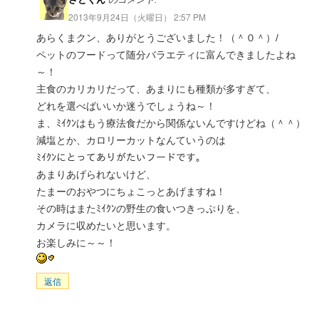
2013年9月24日（火曜日） 2:57 PM
あらくまクン、ありがとうございました！（＾０＾）/
ペットのフードって随分バラエティに富んできましたよね
～！
主食のカリカリだって、あまりにも種類が多すぎて、
どれを選べばいいか迷うでしょうね～！
ま、ﾐｲｸﾝはもう療法食だから関係ないんですけどね（＾＾）
減塩とか、カロリーカットなんていうのは
ﾐｲｸﾝにとってありがたいフードです。
あまりあげられないけど、
たまーのおやつにちょこっとあげますね！
その時はまたﾐｲｸﾝの野生の食いつきっぷりを、
カメラに収めたいと思います。
お楽しみに～～！
返信